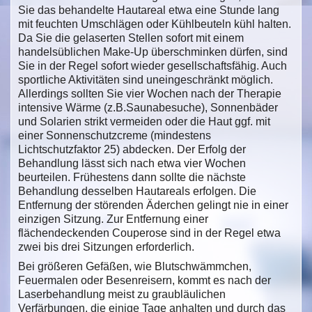
Sie das behandelte Hautareal etwa eine Stunde lang
mit feuchten Umschlägen oder Kühlbeuteln kühl halten.
Da Sie die gelaserten Stellen sofort mit einem
handelsüblichen Make-Up überschminken dürfen, sind
Sie in der Regel sofort wieder gesellschaftsfähig. Auch
sportliche Aktivitäten sind uneingeschränkt möglich.
Allerdings sollten Sie vier Wochen nach der Therapie
intensive Wärme (z.B.Saunabesuche), Sonnenbäder
und Solarien strikt vermeiden oder die Haut ggf. mit
einer Sonnenschutzcreme (mindestens
Lichtschutzfaktor 25) abdecken. Der Erfolg der
Behandlung lässt sich nach etwa vier Wochen
beurteilen. Frühestens dann sollte die nächste
Behandlung desselben Hautareals erfolgen. Die
Entfernung der störenden Äderchen gelingt nie in einer
einzigen Sitzung. Zur Entfernung einer
flächendeckenden Couperose sind in der Regel etwa
zwei bis drei Sitzungen erforderlich.
Bei größeren Gefäßen, wie Blutschwämmchen,
Feuermalen oder Besenreisern, kommt es nach der
Laserbehandlung meist zu graubläulichen
Verfärbungen, die einige Tage anhalten und durch das