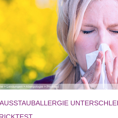
me
>
Leistungen
>
Allergologie
>
Pricktest
AUSSTAUBALLERGIE UNTERSCHLE
RICKTEST