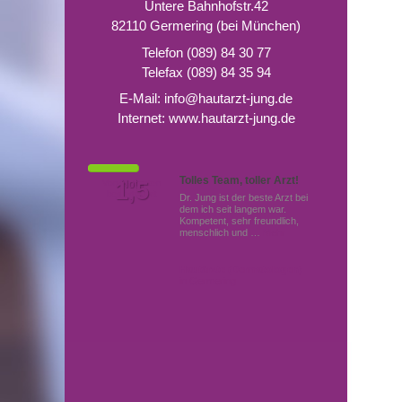
Untere Bahnhofstr.42
82110 Germering (bei München)
Telefon (089) 84 30 77
Telefax (089) 84 35 94
E-Mail:
info@hautarzt-jung.de
Internet:
www.hautarzt-jung.de
Tolles Team, toller Arzt!
Von Patienten
1,5
Note
bewertet mit
Dr. Jung ist der beste Arzt bei
dem ich seit langem war.
Kompetent, sehr freundlich,
menschlich und …
Mehr
Hautärzte (Dermatologen)
in Germering