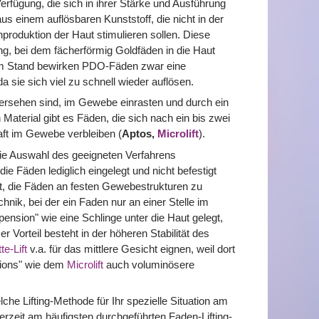
rfügung, die sich in ihrer Stärke und Ausführung
us einem auflösbaren Kunststoff, die nicht in der
produktion der Haut stimulieren sollen. Diese
ing, bei dem fächerförmig Goldfäden in die Haut
lem Stand bewirken PDO-Fäden zwar eine
a sie sich viel zu schnell wieder auflösen.
ersehen sind, im Gewebe einrasten und durch ein
aterial gibt es Fäden, die sich nach ein bis zwei
aft im Gewebe verbleiben (
Aptos,
Microlift
).
 die Auswahl des geeigneten Verfahrens
ie Fäden lediglich eingelegt und nicht befestigt
it, die Fäden an festen Gewebestrukturen zu
nik, bei der ein Faden nur an einer Stelle im
nsion" wie eine Schlinge unter die Haut gelegt,
 Vorteil besteht in der höheren Stabilität des
te-Lift
v.a. für das mittlere Gesicht eignen, weil dort
nsions" wie dem
Microlift
auch voluminösere
e Lifting-Methode für Ihr spezielle Situation am
derzeit am häufigsten durchgeführten Faden-Lifting-