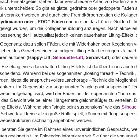
nach Einsatzgebiet stehen dafür verschiedene Arten von Fäden zur Ve
rk unterscheiden: So gibt es glatte, gedrehte oder gedoppelte Fäden a
t verankert werden und durch eine Fremdkörperreaktion die Kollagen
lydioxanon oder „PDO“-Fäden
erinnern an das frühere Golden Lift
ngelegt wurden, um die Kollagenneubildung anzuregen. Nach aktuel
besserung der Hautqualität jedoch keinen dauerhaften Lifting-Effekt, d
Gegensatz dazu sollen Fäden, die mit Widerhaken oder Kegelchen v
eben des Gewebes einen sofortigen Lifting-Effekt erzeugen. Je nach M
ren auflösen (
Happy-Lift,
Silhouette-Lift
, Serdev-Lift
) oder dauerh
 Erzielung eines dauerhaften Lifting-Effekts ist darüber hinaus auch
scheidend. Während bei der sogenannten „floating thread“ – Technik, d
den, bietet die anspruchsvollere „anchorage“–Technik die Möglichke
ankern. Im Gegensatz zur sogenannten "single point suspension"-Tech
ebe aufgehängt wird, wird der Faden bei der sogenannten "loop suspe
das Gewicht wie bei einer Hängematte gleichmäßiger zu verteilen. Der
ting-Effekts. Während sich "single point suspensions" wie das
Silhouet
 Schwerkraft keine allzu große Rolle spielt, können mit "loop suspe
webestrukturen nachhaltig angehoben werden.
 beraten Sie gerne im Rahmen eines unverbindlichen Gesprächs, welch
ten geeignet ist. Im Folgenden informieren wir Sie über die von uns 