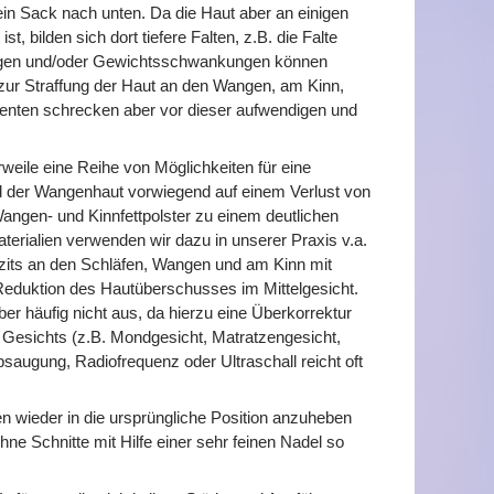
in Sack nach unten. Da die Haut aber an einigen
, bilden sich dort tiefere Falten, z.B. die Falte
ngen und/oder Gewichtsschwankungen können
 zur Straffung der Haut an den Wangen, am Kinn,
tienten schrecken aber vor dieser aufwendigen und
rweile eine Reihe von Möglichkeiten für eine
 der Wangenhaut vorwiegend auf einem Verlust von
 Wangen- und Kinnfettpolster zu einem deutlichen
materialien verwenden wir dazu in unserer Praxis v.a.
izits an den Schläfen, Wangen und am Kinn mit
 Reduktion des Hautüberschusses im Mittelgesicht.
ber häufig nicht aus, da hierzu eine Überkorrektur
 Gesichts (z.B. Mondgesicht, Matratzengesicht,
saugung, Radiofrequenz oder Ultraschall reicht oft
n wieder in die ursprüngliche Position anzuheben
ne Schnitte mit Hilfe einer sehr feinen Nadel so