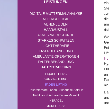
LEISTUNGEN
ein
Ste
zw
DIGITALE MUTTERMALANALYSE
die
ALLERGOLOGIE
am 
VENENLEIDEN
ris
HAARAUSFALL
AKNESPRECHSTUNDE
Wen
STARKES SCHWITZEN
Ge
LICHTTHERAPIE
Fet
LASERBEHANDLUNG
Lif
AMBULANTE OPERATIONEN
Hy
FALTENBEHANDLUNG
Hya
HAUTSTRAFFUNG
Für
an 
LIQUID LIFTING
Pau
VAMPIR-LIFTING
nic
FADEN-LIFTING
Resorbierbare Fäden - Silhouette Soft Lift
Das
Nicht resorbierbare Fäden Microlift
und
INTRACEL
unt
MORPHEUS8