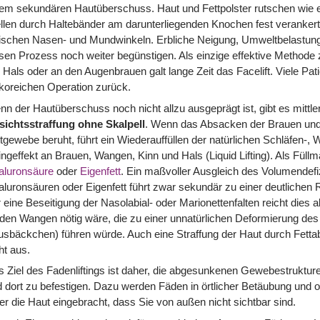
em sekundären Hautüberschuss. Haut und Fettpolster rutschen wie e
llen durch Haltebänder am darunterliegenden Knochen fest verankert ist
ischen Nasen- und Mundwinkeln. Erbliche Neigung, Umweltbelastu
sen Prozess noch weiter begünstigen. Als einzige effektive Methode
Hals oder an den Augenbrauen galt lange Zeit das Facelift. Viele Pa
ikoreichen Operation zurück.
n der Hautüberschuss noch nicht allzu ausgeprägt ist, gibt es mittle
sichtsstraffung ohne Skalpell
. Wenn das Absacken der Brauen und
tgewebe beruht, führt ein Wiederauffüllen der natürlichen Schläfen-,
tingeffekt an Brauen, Wangen, Kinn und Hals (Liquid Lifting). Als Füll
aluronsäure
oder
Eigenfett
. Ein maßvoller Ausgleich des Volumendef
luronsäuren oder Eigenfett führt zwar sekundär zu einer deutlichen
 eine Beseitigung der Nasolabial- oder Marionettenfalten reicht dies a
den Wangen nötig wäre, die zu einer unnatürlichen Deformierung des
sbäckchen) führen würde. Auch eine Straffung der Haut durch Fettab
ht aus.
 Ziel des Fadenliftings ist daher, die abgesunkenen Gewebestrukture
 dort zu befestigen. Dazu werden Fäden in örtlicher Betäubung und oh
er die Haut eingebracht, dass Sie von außen nicht sichtbar sind.