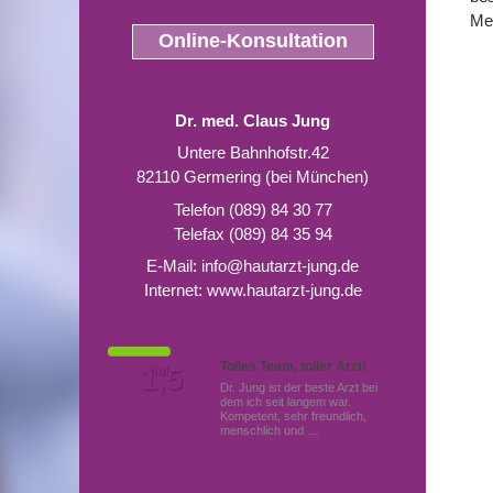
Me
Online-Konsultation
Dr. med. Claus Jung
Untere Bahnhofstr.42
82110 Germering (bei München)
Telefon (089) 84 30 77
Telefax (089) 84 35 94
E-Mail:
info@hautarzt-jung.de
Internet:
www.hautarzt-jung.de
Tolles Team, toller Arzt!
Von Patienten
1,5
Note
bewertet mit
Dr. Jung ist der beste Arzt bei
dem ich seit langem war.
Kompetent, sehr freundlich,
menschlich und …
Mehr
Hautärzte (Dermatologen)
in Germering