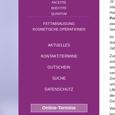
Je 
FACETITE
sta
BODYTITE
Hau
QUANTUM
Po
ei
FETTABSAUGUNG
Ver
KOSMETISCHE OPERATIONEN
Im 
Anh
AKTUELLES
Jah
Zur
KONTAKT/TERMINE
ent
wer
GUTSCHEIN
ver
SUCHE
Gew
um 
DATENSCHUTZ
Lif
die
Ge
Online-Termine
Wir
bes