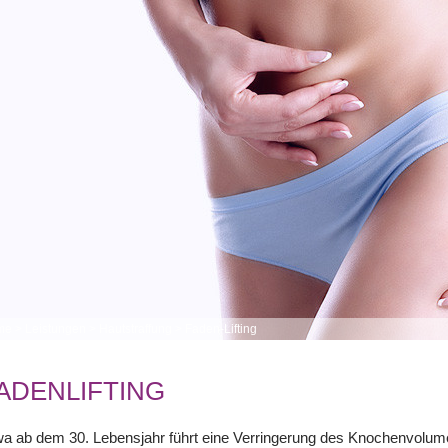
me
>
Leistungen
>
Hautstraffung
>
Faden-Lifting
ADENLIFTING
a ab dem 30. Lebensjahr führt eine Verringerung des Knochenvolumens