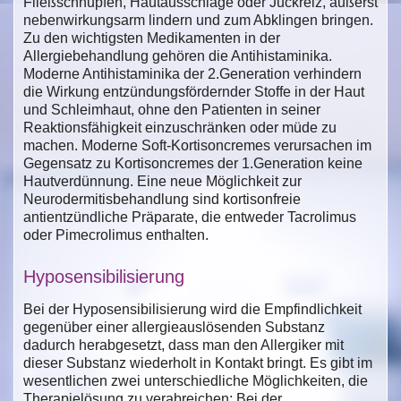
Fließschnupfen, Hautausschläge oder Juckreiz, äußerst
nebenwirkungsarm lindern und zum Abklingen bringen.
Zu den wichtigsten Medikamenten in der
Allergiebehandlung gehören die Antihistaminika.
Moderne Antihistaminika der 2.Generation verhindern
die Wirkung entzündungsfördernder Stoffe in der Haut
und Schleimhaut, ohne den Patienten in seiner
Reaktionsfähigkeit einzuschränken oder müde zu
machen. Moderne Soft-Kortisoncremes verursachen im
Gegensatz zu Kortisoncremes der 1.Generation keine
Hautverdünnung. Eine neue Möglichkeit zur
Neurodermitisbehandlung sind kortisonfreie
antientzündliche Präparate, die entweder Tacrolimus
oder Pimecrolimus enthalten.
Hyposensibilisierung
Bei der Hyposensibilisierung wird die Empfindlichkeit
gegenüber einer allergieauslösenden Substanz
dadurch herabgesetzt, dass man den Allergiker mit
dieser Substanz wiederholt in Kontakt bringt. Es gibt im
wesentlichen zwei unterschiedliche Möglichkeiten, die
Therapielösung zu verabreichen: Bei der