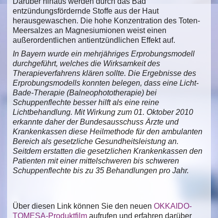
Darüber hinaus werden durch das Bad
entzündungsfördernde Stoffe aus der Haut
herausgewaschen. Die hohe Konzentration des Toten-
Meersalzes an Magnesiumionen weist einen
außerordentlichen antientzündlichen Effekt auf.
In Bayern wurde ein mehrjähriges Erprobungsmodell
durchgeführt, welches die Wirksamkeit des
Therapieverfahrens klären sollte. Die Ergebnisse des
Erprobungsmodells konnten belegen, dass eine Licht-
Bade-Therapie (Balneophototherapie) bei
Schuppenflechte besser hilft als eine reine
Lichtbehandlung. Mit Wirkung zum 01. Oktober 2010
erkannte daher der Bundesausschuss Ärzte und
Krankenkassen diese Heilmethode für den ambulanten
Bereich als gesetzliche Gesundheitsleistung an.
Seitdem erstatten die gesetzlichen Krankenkassen den
Patienten mit einer mittelschweren bis schweren
Schuppenflechte bis zu 35 Behandlungen pro Jahr.
Über diesen Link können Sie den neuen
OKKAIDO-
TOMESA-Produktfilm
aufrufen und erfahren darüber