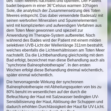
des Toten Meeres nachstellt und optimiert. Der Patient
badet bequem in einer 36°Celsius warmen 10%igen
Sole, die analytisch der Zusammensetzung des Toten
Meeres entspricht. Das dabei verwendete Badesalz mit
seinen wertvollen Mineralien und Spurenelementen
wird mit komplizierten und aufwendigen Verfahren aus
dem Toten Meer gewonnen und speziell zur
Anwendung im Therapie-System aufbereitet. Noch
während des Bades wird der Patient mit einem milden
selektiven UVB-Licht der Wellenlänge 311nm bestrahlt,
welches ebenfalls die Lichtverhältnissen am Toten Meer
nachstellt. Da die Lichtbehandlung gleichzeitig mit dem
Bad erfolgt, bezeichnet man diese Behandlung auch als
"synchrone Balneophototherapie". In den ersten
Wochen erfolgt diese Behandlung dreimal wöchentlich,
später einmal wöchentlich.
Die hervorragende Wirkung der synchronen
Balneophototherapie mit Abheilungsquoten von bis zu
80% beruht im wesentlichen auf der durch die
Befeuchtung der Haut mit Salzwasser bedingten UV-
Sensibilisierung der Haut, Ablösung der Schuppen und
dadurch erhöhten Durchlässigkeit der Haut für UV-Licht.