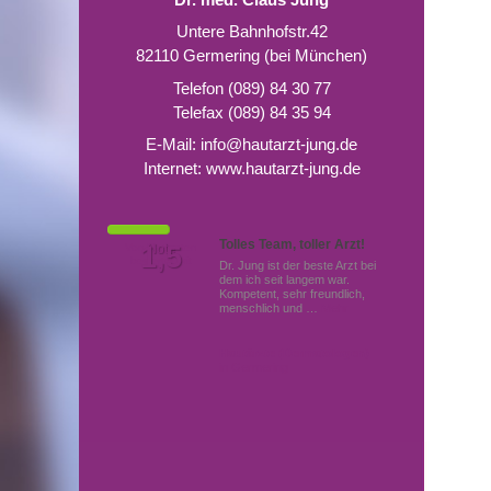
Untere Bahnhofstr.42
82110 Germering (bei München)
Telefon (089) 84 30 77
Telefax (089) 84 35 94
E-Mail:
info@hautarzt-jung.de
Internet:
www.hautarzt-jung.de
Tolles Team, toller Arzt!
Von Patienten
1,5
Note
bewertet mit
Dr. Jung ist der beste Arzt bei
dem ich seit langem war.
Kompetent, sehr freundlich,
menschlich und …
Mehr
Hautärzte (Dermatologen)
in Germering