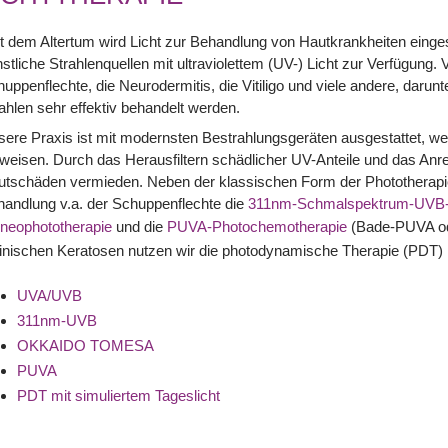
t dem Altertum wird Licht zur Behandlung von Hautkrankheiten einge
stliche Strahlenquellen mit ultraviolettem (UV-) Licht zur Verfügung.
uppenflechte, die Neurodermitis, die Vitiligo und viele andere, daru
ahlen sehr effektiv behandelt werden.
ere Praxis ist mit modernsten Bestrahlungsgeräten ausgestattet, w
weisen. Durch das Herausfiltern schädlicher UV-Anteile und das Anr
utschäden vermieden. Neben der klassischen Form der Phototherapi
andlung v.a. der Schuppenflechte die
311nm-Schmalspektrum-UVB-L
neophototherapie
und die
PUVA-Photochemotherapie
(Bade-PUVA od
inischen Keratosen nutzen wir die photodynamische Therapie (PDT) m
UVA/UVB
311nm-UVB
OKKAIDO TOMESA
PUVA
PDT mit simuliertem Tageslicht