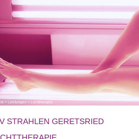
me
>
Leistungen
>
Lichttherapie
V STRAHLEN GERETSRIED
ICHTTHERAPIE