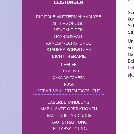
LEISTUNGEN
Sei
DIGITALE MUTTERMALANALYSE
kün
ALLERGOLOGIE
Sch
VENENLEIDEN
Str
HAARAUSFALL
Uns
AKNESPRECHSTUNDE
auf
STARKES SCHWITZEN
Ha
LICHTTHERAPIE
Beh
UVA/UVB
Bal
311NM-UVB
akt
OKKAIDO TOMESA
PUVA
PDT MIT SIMULIERTEM TAGESLICHT
LASERBEHANDLUNG
AMBULANTE OPERATIONEN
FALTENBEHANDLUNG
HAUTSTRAFFUNG
FETTABSAUGUNG