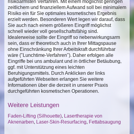
risikoärmsten Verfahren. Mit einem möglichst geringen
zeitlichem und finanziellem Aufwand soll bei minimalem
Risiko ein für Sie optimales kosmetisches Ergebnis
erzielt werden. Besonderen Wert legen wir darauf, dass
Sie auch nach einem größeren Eingriff möglichst
schnell wieder voll gesellschaftsfähig sind.
Idealerweise sollte der Eingriff so nebenwirkungsarm
sein, dass er theoretisch auch in Ihrer Mittagspause
ohne Einschränkung Ihrer Arbeitskraft durchführbar
wäre ("Lunchtime-Verfahren"). Daher erfolgen alle
Eingriffe bei uns ambulant und in örtlicher Betäubung,
ggf. mit Unterstützung eines leichten
Beruhigungsmittels. Durch Anklicken der links
aufgeführten Webseiten erlangen Sie weitere
Informationen über die derzeit in unserer Praxis
durchgeführten kosmetischen Operationen.
Weitere Leistungen
Faden-Lifting (Silhouette)
,
Lasertherapie von
Aknenarben
,
Laser-Skin-Resurfacing
,
Fettabsaugung