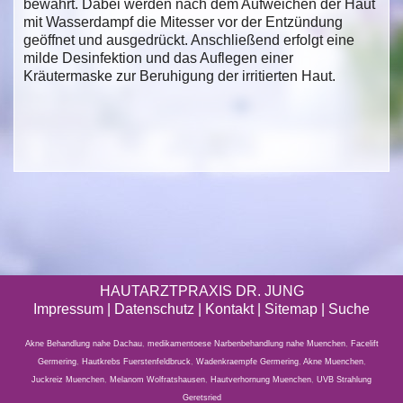
bewährt. Dabei werden nach dem Aufweichen der Haut
mit Wasserdampf die Mitesser vor der Entzündung
geöffnet und ausgedrückt. Anschließend erfolgt eine
milde Desinfektion und das Auflegen einer
Kräutermaske zur Beruhigung der irritierten Haut.
HAUTARZTPRAXIS DR. JUNG
Impressum
|
Datenschutz
| Kontakt |
Sitemap
|
Suche
Akne Behandlung nahe Dachau
,
medikamentoese Narbenbehandlung nahe Muenchen
,
Facelift
Germering
,
Hautkrebs Fuerstenfeldbruck
,
Wadenkraempfe Germering
,
Akne Muenchen
,
Juckreiz Muenchen
,
Melanom Wolfratshausen
,
Hautverhornung Muenchen
,
UVB Strahlung
Geretsried