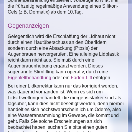
Sonnenbestrahlung entstehen. Vorbeugend wirkt hier
die frühzeitig regelmäßige Anwendung eines Silikon-
Gels (z.B. Dermatix) ab dem 10.Tag.
Gegenanzeigen
Gelegentlich wird die Erschlaffung der Lidhaut nicht
durch einen Hautüberschuss an den Oberlidern
sondern durch eine Absackung (Ptosis) der
Augenbrauen hervorgerufen. Eine alleinige Lidplastik
reicht dann nicht aus. Sie muß durch eine
Augenbrauenhebung ergänzt werden. Dieses
sogenannte Stirnlifting kann operativ, durch eine
Eigenfettbehandlung
oder ein
Faden-Lift
erfolgen.
Bei einer Lidkorrektur kann nur das korrigiert werden,
was dauernd vorhanden ist. Wenn es sich um
Lidschwellungen handelt, die morgens stärker sind als
tagsüber, kann dies nicht beseitigt werden, denn hierbei
handelt es sich höchstwahrscheinlich um Ödeme, also
eine Wasseransammlung im Gewebe, die kommt und
geht. Falls Sie solche Erscheinungen an sich
beobachtet haben, suchen Sie bitte einen guten