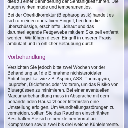
dies zu einer Behinderung der Sehfähigkeit führen. Die
Augen wirken müde und temperamentlos.
Bei der Oberlidkorrektur (Blepharoplastik) handelt es
sich um einen operativen Eingriff, bei dem die
überschüssige, erschlaffte Lidhaut und das
darunterliegende Fettgewebe mit dem Skalpell entfernt
werden. Wir führen diesen Eingriff in unserer Praxis
ambulant und in örtlicher Betäubung durch.
Vorbehandlung
Verzichten Sie jedoch bitte zwei Wochen vor der
Behandlung auf die Einnahme nichtsteroidaler
Antiphlogistika, wie z.B. Aspirin, ASS, Thomapyrin,
Ibuprofen, Diclofenac oder Voltaren, um das Risiko von
Blutergüssen zu minimieren. Bei einer eventuellen
Marcumarbehandlung muss in Absprache mit dem
behandelnden Hausarzt oder Internisten eine
Umstellung erfolgen. Um Wundheilungsstörungen zu
vermeiden, sollten Sie das Rauchen einschränken.
Beschaffen Sie sich einen kleinen Vorrat an
Kompressen sowie zwei bis drei weiche Kühlelemente.